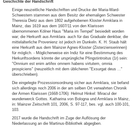
Geschichte der Handschrift
Einige neuzeitliche Handschriften und Drucke der Maria-Ward-
Schwestern stammen aus dem Besitz der ehemaligen Schwester
Theresia Dietz aus dem 1802 aufgehobenen Kloster Armklara in
Mainz, das 1619 aus dem 1607/11 von den Klarissen
übernommenen Kölner Haus "Maria im Tempel" besiedelt worden
war; die Herkunft aus Armklara auch für das Graduale denkbar, die
mittelalterliche Provenienz ist jedoch im Dunkeln. K. H. Staub hält
eine Herkunft aus dem Mainzer Agnes-Kloster (Zisterzienserinnen)
für möglich. - Möglicherweise ein Indiz für eine Bestimmung des
Herkunftsordens könnte der ursprüngliche Pfingstintroitus (1r) sein:
"Omnium est enim artifex omnem habens virtutem, omnia
prospiciens" (neuzeitlich mit dem üblicheren "Exsurgat deus ..."
überschrieben).
Die eingelegte Prozessionsordnung sicher aus Armklara, sie befand
sich allerdings noch 2006 in der am selben Ort verwahrten Chronik
der Armen Klarissen (1668-1706): Helmut Hinkel: Miracul der
wunderwerck Gottes. Katharina von Bologna und Armklara in Mainz,
in: Mainzer Zeitschrift 101, 2006, S. 97-117, bes. vgl. auch 100-101,
103.
2017 wurde die Handschrift im Zuge der Auflösung der
Niederlassung an die Martinus-Bibliothek abgegben.