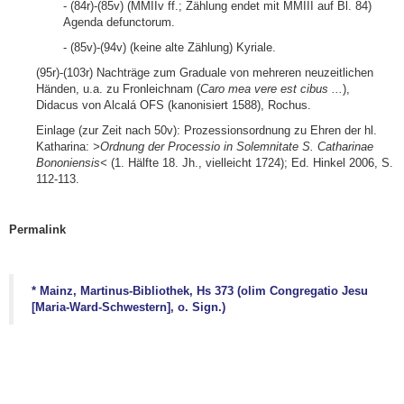
- (84r)-(85v) (MMIIv ff.; Zählung endet mit MMIII auf Bl. 84)
Agenda defunctorum.
- (85v)-(94v) (keine alte Zählung) Kyriale.
(95r)-(103r) Nachträge zum Graduale von mehreren neuzeitlichen
Händen, u.a. zu Fronleichnam (
Caro mea vere est cibus ...
),
Didacus von Alcalá OFS (kanonisiert 1588), Rochus.
Einlage (zur Zeit nach 50v): Prozessionsordnung zu Ehren der hl.
Katharina:
>Ordnung der Processio in Solemnitate S. Catharinae
Bononiensis<
(1. Hälfte 18. Jh., vielleicht 1724); Ed. Hinkel 2006, S.
112-113.
Permalink
* Mainz, Martinus-Bibliothek, Hs 373 (olim Congregatio Jesu
[Maria-Ward-Schwestern], o. Sign.)