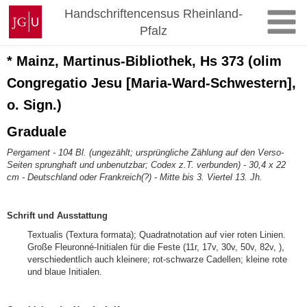
Zum
Johannes
Handschriftencensus Rheinland-
Inhalt
Gutenberg-
Pfalz
springen
Universität
Mainz
* Mainz, Martinus-Bibliothek, Hs 373 (olim
Congregatio Jesu [Maria-Ward-Schwestern],
o. Sign.)
Graduale
Pergament - 104 Bl. (ungezählt; ursprüngliche Zählung auf den Verso-
Seiten sprunghaft und unbenutzbar; Codex z.T. verbunden) - 30,4 x 22
cm - Deutschland oder Frankreich(?) - Mitte bis 3. Viertel 13. Jh.
Schrift und Ausstattung
Textualis (Textura formata); Quadratnotation auf vier roten Linien.
Große Fleuronné-Initialen für die Feste (11r, 17v, 30v, 50v, 82v, ),
verschiedentlich auch kleinere; rot-schwarze Cadellen; kleine rote
und blaue Initialen.