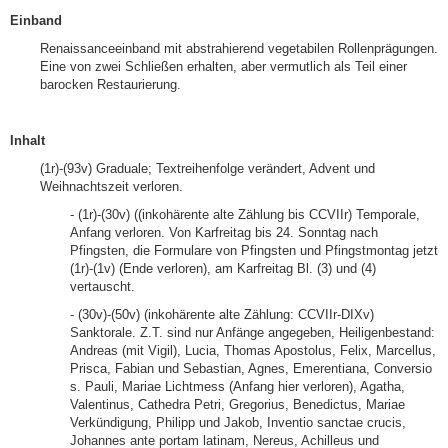
Einband
Renaissanceeinband mit abstrahierend vegetabilen Rollenprägungen.
Eine von zwei Schließen erhalten, aber vermutlich als Teil einer
barocken Restaurierung.
Inhalt
(1r)-(93v) Graduale; Textreihenfolge verändert, Advent und
Weihnachtszeit verloren.
- (1r)-(30v) ((inkohärente alte Zählung bis CCVIIr) Temporale,
Anfang verloren. Von Karfreitag bis 24. Sonntag nach
Pfingsten, die Formulare von Pfingsten und Pfingstmontag jetzt
(1r)-(1v) (Ende verloren), am Karfreitag Bl. (3) und (4)
vertauscht.
- (30v)-(50v) (inkohärente alte Zählung: CCVIIr-DIXv)
Sanktorale. Z.T. sind nur Anfänge angegeben, Heiligenbestand:
Andreas (mit Vigil), Lucia, Thomas Apostolus, Felix, Marcellus,
Prisca, Fabian und Sebastian, Agnes, Emerentiana, Conversio
s. Pauli, Mariae Lichtmess (Anfang hier verloren), Agatha,
Valentinus, Cathedra Petri, Gregorius, Benedictus, Mariae
Verkündigung, Philipp und Jakob, Inventio sanctae crucis,
Johannes ante portam latinam, Nereus, Achilleus und