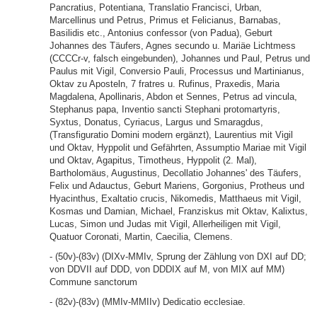
Pancratius, Potentiana, Translatio Francisci, Urban,
Marcellinus und Petrus, Primus et Felicianus, Barnabas,
Basilidis etc., Antonius confessor (von Padua), Geburt
Johannes des Täufers, Agnes secundo u. Mariäe Lichtmess
(CCCCr-v, falsch eingebunden), Johannes und Paul, Petrus und
Paulus mit Vigil, Conversio Pauli, Processus und Martinianus,
Oktav zu Aposteln, 7 fratres u. Rufinus, Praxedis, Maria
Magdalena, Apollinaris, Abdon et Sennes, Petrus ad vincula,
Stephanus papa, Inventio sancti Stephani protomartyris,
Syxtus, Donatus, Cyriacus, Largus und Smaragdus,
(Transfiguratio Domini modern ergänzt), Laurentius mit Vigil
und Oktav, Hyppolit und Gefährten, Assumptio Mariae mit Vigil
und Oktav, Agapitus, Timotheus, Hyppolit (2. Mal),
Bartholomäus, Augustinus, Decollatio Johannes' des Täufers,
Felix und Adauctus, Geburt Mariens, Gorgonius, Protheus und
Hyacinthus, Exaltatio crucis, Nikomedis, Matthaeus mit Vigil,
Kosmas und Damian, Michael, Franziskus mit Oktav, Kalixtus,
Lucas, Simon und Judas mit Vigil, Allerheiligen mit Vigil,
Quatuor Coronati, Martin, Caecilia, Clemens.
- (50v)-(83v) (DIXv-MMIv, Sprung der Zählung von DXI auf DD;
von DDVII auf DDD, von DDDIX auf M, von MIX auf MM)
Commune sanctorum
- (82v)-(83v) (MMIv-MMIIv) Dedicatio ecclesiae.