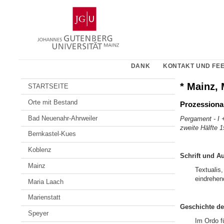
Zum
Johannes
Inhalt
Gutenberg-
springen
Universität
Mainz
DANK
KONTAKT UND FE
* Mainz, 
STARTSEITE
Orte mit Bestand
Prozessiona
Bad Neuenahr-Ahrweiler
Pergament - I +
zweite Hälfte 1
Bernkastel-Kues
Koblenz
Schrift und A
Mainz
Textualis,
eindrehen
Maria Laach
Marienstatt
Geschichte de
Speyer
Im Ordo f