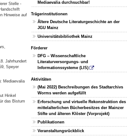
Mediaevalia durchsuchbar!
rer Stelle -
Handschrift
Trägerinstitutionen
en Hinweise auf
Ältere Deutsche Literaturgeschichte an der
JGU Mainz
Universitätsbibliothek Mainz
rs,
Förderer
DFG – Wissenschaftliche
18. Jahrhundert
Literaturversorgungs- und
59, Speyer
Informationssysteme (LIS)
Aktivitäten
): Mediaevalia
(Mai 2022) Beschreibungen des Stadtarchivs
Worms werden aufgefüllt
ut Hinkel
für das Bistum
Erforschung und virtuelle Rekonstruktion des
mittelalterlichen Bücherbesitzes der Mainzer
Stifte und älteren Klöster (Vorprojekt)
Publikationen
Veranstaltungsrückblick