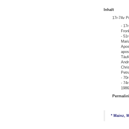
Inhalt
17r-74v P
- 17
Fron
- 51r
Mari
Apos
apos
Täuf
Andr
Chri
Petr
- 70
- 74
1986
Permalin
* Mainz, M