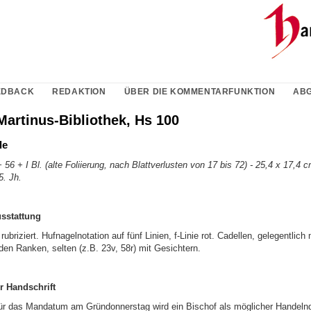
EDBACK
REDAKTION
ÜBER DIE KOMMENTARFUNKTION
ABG
Martinus-Bibliothek, Hs 100
le
 56 + I Bl. (alte Foliierung, nach Blattverlusten von 17 bis 72) - 25,4 x 17,4 c
5. Jh.
usstattung
 rubriziert. Hufnagelnotation auf fünf Linien, f-Linie rot. Cadellen, gelegentlich 
den Ranken, selten (z.B. 23v, 58r) mit Gesichtern.
r Handschrift
ür das Mandatum am Gründonnerstag wird ein Bischof als möglicher Handelnd