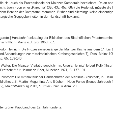
 die Hs. auch als Prozessionale der Mainzer Kathedrale bezeichnet. Da an ande
chträgen - von einer „Parochia” (39r, 43v, 45v, 68v) die Rede ist, müsste die 
dem Bereich der Dompfarrei stammen. Bisher sind allerdings keine eindeutig
iturgische Gegegebenheiten in der Handschrift bekannt.
garete:] Handschriftenkatalog der Bibliothek des Bischöflichen Priestersemina
chriftlich, Mainz o.J. [vor 1963], o.S.
eodor Heinrich: Die Prozessionsgesänge der Mainzer Kirche aus dem 14. bis 
und Abhandlungen zur mittelrheinischen Kirchengeschichte 7), Diss. Mainz 19
16, 65, 139-140.
 Walter: Die Mainzer Visitatio sepulchri, in: Ursula Hennig/Herbert Kolb (Hrsg.
. Festschrift für Helmut de Boor, München 1971, S. 177-191.
Christoph: Die mittelalterlicher Handschriften der Martinus-Bibliothek, in: Helm
Bibliotheca S. Martini Moguntina. Alte Bücher – Neue Funde (Neues Jahrbuch 
2), Mainz/Würzburg 2012, S. 31-46, hier 37 Anm. 20.
ter grüner Pappband des 19. Jahrhunderts.