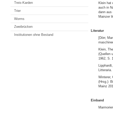
Treis-Karden
Klein hat
auch in Na
Trier
dann aus 
Mainzer l
Worms
Zweibrücken
Literatur
Institutionen ohne Bestand
[Dörr, Mar
maschinens
Klein, Th
(Quellen 
1962, S. 
Lipphardt,
Litteraria
Winterer, 
(Hrsg.): 
Mainz 201
Einband
Marmorier