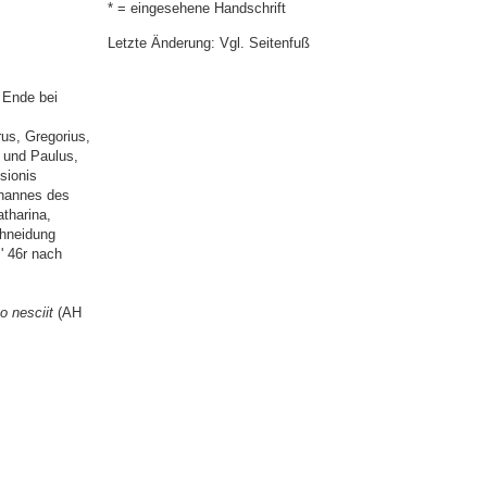
* = eingesehene Handschrift
Letzte Änderung: Vgl. Seitenfuß
 Ende bei
rus, Gregorius,
 und Paulus,
sionis
ohannes des
atharina,
hneidung
' 46r nach
 nesciit
(AH