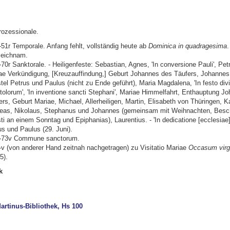
rozessionale.
r-51r Temporale. Anfang fehlt, vollständig heute ab
Dominica in quadragesima
.
leichnam.
-70r Sanktorale. - Heiligenfeste: Sebastian, Agnes, 'In conversione Pauli', Pet
ae Verkündigung, [Kreuzauffindung,] Geburt Johannes des Täufers, Johannes
tel Petrus und Paulus (nicht zu Ende geführt), Maria Magdalena, 'In festo divi
tolorum', 'In inventione sancti Stephani', Mariae Himmelfahrt, Enthauptung J
ers, Geburt Mariae, Michael, Allerheiligen, Martin, Elisabeth von Thüringen, K
eas, Nikolaus, Stephanus und Johannes (gemeinsam mit Weihnachten, Besc
sti an einem Sonntag und Epiphanias), Laurentius. - 'In dedicatione [ecclesiae]
us und Paulus (29. Juni).
r-73v Commune sanctorum.
r-v (von anderer Hand zeitnah nachgetragen) zu Visitatio Mariae
Occasum virgo
5).
k
artinus-Bibliothek, Hs 100