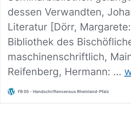
dessen Verwandten, Joha
Literatur [Dörr, Margarete
Bibliothek des Bischöflich
maschinenschriftlich, Main
*
Reifenberg, Hermann: …
w
Mai
Mar
Bib
FB 05 - Handschriftencensus Rheinland-Pfalz
Hs
13