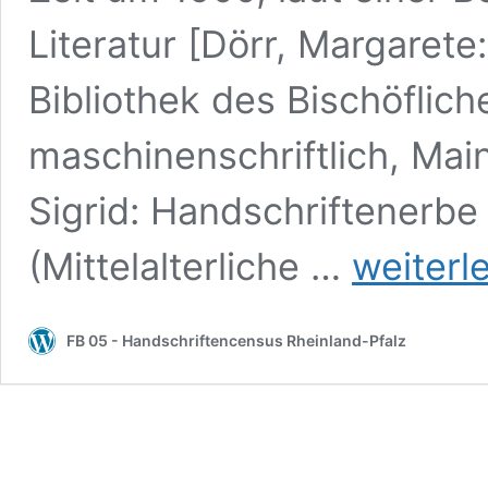
Literatur [Dörr, Margarete
Bibliothek des Bischöflich
maschinenschriftlich, Main
Sigrid: Handschriftenerbe
*
(Mittelalterliche …
weiterl
Mainz,
Martinus-
Bibliothek,
FB 05 - Handschriftencensus Rheinland-Pfalz
Hs
141