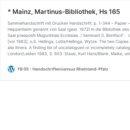
* Mainz, Martinus-Bibliothek, Hs 165
Sammelhandschrift mit Drucken Handschrift: p. 1-344 – Papier 
Heppenheim genannt von Saal (gest. 1672) in die Bibliothek des 
Saal praepositi Moguntinae Ecclesiae. / Seminarii S. Bonifacii". 
[vor 1963], o.S. Hellinga, Lotte/Hellinga, Wytze: The two Copies
alia itinera. A finding list of uncatalogued or incompletely catalo
London/Leiden 1983, S. 603. Staub, Kurt Hans/Blank, Maike, unt
FB 05 - Handschriftencensus Rheinland-Pfalz