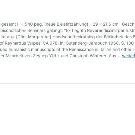
– gesamt II + 540 pag. (neue Bleistiftzählung) – 29 x 21,5 cm Gesc
bischöflichen Seminars gelangt: "Ex Legato Reverendissimi perillustr
Literatur [Dörr, Margarete:] Handschriftenkatalog der Bibliothek des 
 of Reynardus Vulpes, CA 978, in: Gutenberg-Jahrbuch 1968, S. 100-10
gued humanistic manuscripts of the Renaissance in Italian and other lib
*
er Mitarbeit von Zeynep Yildiz und Christoph Winterer: Aus …
weiter
Mainz,
Martin
Bibliot
Hs
165