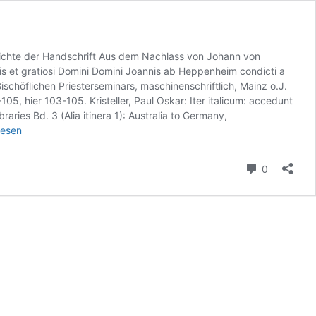
hichte der Handschrift Aus dem Nachlass von Johann von
is et gratiosi Domini Domini Joannis ab Heppenheim condicti a
Bischöflichen Priesterseminars, maschinenschriftlich, Mainz o.J.
5, hier 103-105. Kristeller, Paul Oskar: Iter italicum: accedunt
raries Bd. 3 (Alia itinera 1): Australia to Germany,
lesen
us-
Kommenta
0
hek,