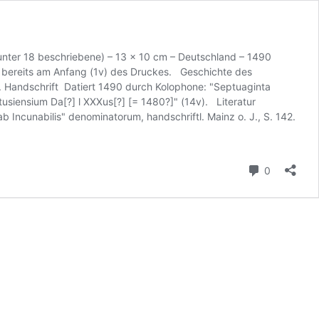
runter 18 beschriebene) – 13 x 10 cm – Deutschland – 1490
tt bereits am Anfang (1v) des Druckes. Geschichte des
n). Handschrift Datiert 1490 durch Kolophone: "Septuaginta
artusiensium Da[?] l XXXus[?] [= 1480?]" (14v). Literatur
Incunabilis" denominatorum, handschriftl. Mainz o. J., S. 142.
Kommenta
0