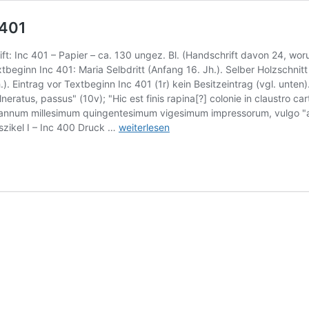
 401
: Inc 401 – Papier – ca. 130 ungez. Bl. (Handschrift davon 24, wo
tbeginn Inc 401: Maria Selbdritt (Anfang 16. Jh.). Selber Holzschni
). Eintrag vor Textbeginn Inc 401 (1r) kein Besitzeintrag (vgl. unte
lneratus, passus" (10v); "Hic est finis rapina[?] colonie in claustro c
annum millesimum quingentesimum vigesimum impressorum, vulgo "ab 
*
zikel I – Inc 400 Druck …
weiterlesen
Mainz,
Martinus-
Bibliothek,
Inc
400
–
401