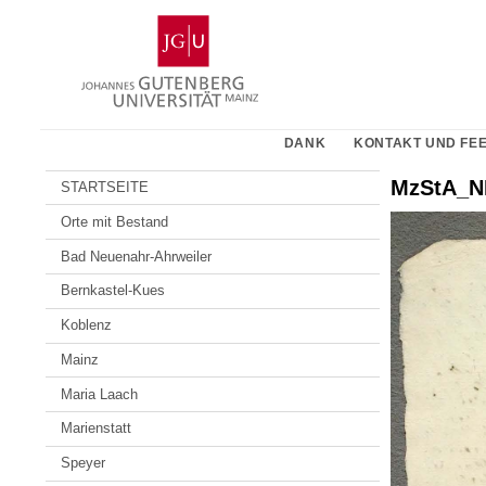
Zum
Johannes
Inhalt
Gutenberg-
springen
Universität
Mainz
DANK
KONTAKT UND FE
MzStA_NL
STARTSEITE
Orte mit Bestand
Bad Neuenahr-Ahrweiler
Bernkastel-Kues
Koblenz
Mainz
Maria Laach
Marienstatt
Speyer