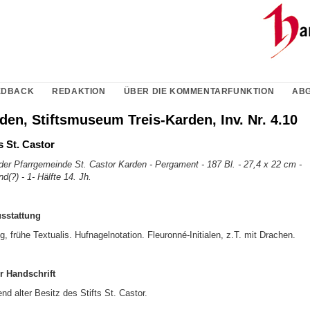
EDBACK
REDAKTION
ÜBER DIE KOMMENTARFUNKTION
ABG
den, Stiftsmuseum Treis-Karden, Inv. Nr. 4.10
 St. Castor
der Pfarrgemeinde St. Castor Karden - Pergament - 187 Bl. - 27,4 x 22 cm -
(?) - 1- Hälfte 14. Jh.
usstattung
g, frühe Textualis. Hufnagelnotation. Fleuronné-Initialen, z.T. mit Drachen.
r Handschrift
d alter Besitz des Stifts St. Castor.