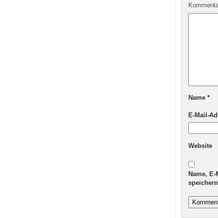
Komment
Name
*
E-Mail-A
Website
Name, E-
speichern