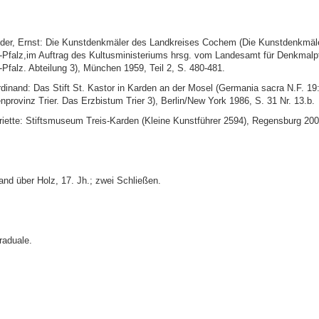
er, Ernst: Die Kunstdenkmäler des Landkreises Cochem (Die Kunstdenkmäl
-Pfalz,im Auftrag des Kultusministeriums hrsg. vom Landesamt für Denkmalp
Pfalz. Abteilung 3), München 1959, Teil 2, S. 480-481.
rdinand: Das Stift St. Kastor in Karden an der Mosel (Germania sacra N.F. 19
nprovinz Trier. Das Erzbistum Trier 3), Berlin/New York 1986, S. 31 Nr. 13.b.
riette: Stiftsmuseum Treis-Karden (Kleine Kunstführer 2594), Regensburg 200
and über Holz, 17. Jh.; zwei Schließen.
raduale.