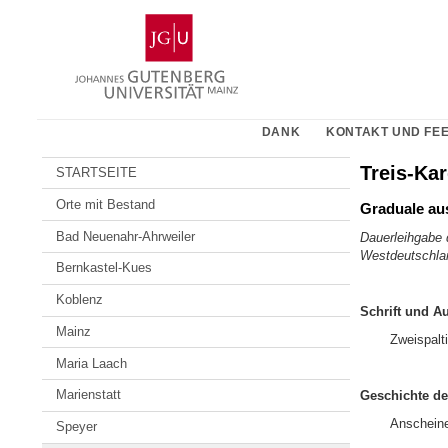
Zum
Johannes
Inhalt
Gutenberg-
springen
Universität
Mainz
DANK
KONTAKT UND FE
Treis-Kar
STARTSEITE
Orte mit Bestand
Graduale aus
Bad Neuenahr-Ahrweiler
Dauerleihgabe 
Westdeutschland
Bernkastel-Kues
Koblenz
Schrift und A
Mainz
Zweispalti
Maria Laach
Marienstatt
Geschichte de
Anscheinen
Speyer