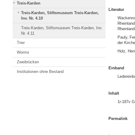
Treis-Karden
Literatur
Treis-Karden, Stiftsmuseum Treis-Karden,
Wackenrod
Inv. Nr. 4.10
Rheinland
Treis-Karden, Stiftsmuseum Treis-Karden, Inv.
Rheinland-
Nr. 4.11
Pauly, Fe
der Kirche
Trier
Holz, Hen
Worms
Zweibrücken
Einband
Institutionen ohne Bestand
Ledereinb
Inhalt
1r-187v G
Permalink