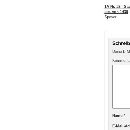
1A Nr. 52 - St
etc. von 1430
Speyer
Schrei
Deine E-Ma
Komment
Name
*
E-Mail-A