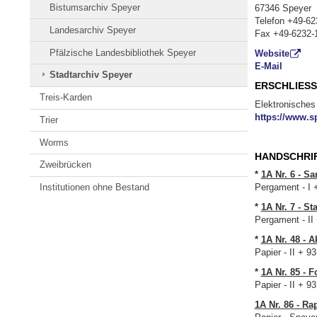
Bistumsarchiv Speyer
67346 Speyer
Telefon +49-62
Landesarchiv Speyer
Fax +49-6232-
Pfälzische Landesbibliothek Speyer
Website
E-Mail
Stadtarchiv Speyer
ERSCHLIES
Treis-Karden
Elektronisches
https://www.sp
Trier
Worms
HANDSCHRI
Zweibrücken
*
1A Nr. 6 - S
Institutionen ohne Bestand
Pergament - I +
*
1A Nr. 7 - S
Pergament - II 
*
1A Nr. 48 - A
Papier - II + 9
*
1A Nr. 85 - 
Papier - II + 9
1A Nr. 86 - R