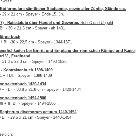
r- 1499
- Eidformulare sämtlicher Stadtämter, sowie aller Zünfte, Stände etc.
 - 29 x 21 cm - Speyer - Ende 15. Jh.
67) - Ratsstatute über Handel und Gewerbe,
Schoß und Ungeld
 Bl. - 30 x 21,5 cm - Speyer - ab 1431
 Bürgerbuch
+ I Bl. -30 x 22,5 cm - Speyer - 1344-1371
Feierlichkeiten bei Einritt und Empfang der römischen Könige und Kaiser
rl V., Ferdinand
 - 31,3 x 22,3 cm - Speyer - 1493-1526
1 - Kontraktenbuch 1398-1409
91 + I Bl. - Speyer - 1398-1409
Kontraktenbuch 1420-1434
0 + I Bl. - 30,8 x 21,8 cm - Speyer - 1420-1434
ontraktenbuch 1494-1506
08 + III Bl. - Speyer - 1494-1506
- Registrum diversorum actuum 1440-1454
8 Bl. - 29,5 x 21 cm - Speyer - 1440-1454
eitlich: