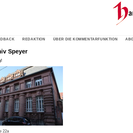
EDBACK
REDAKTION
ÜBER DIE KOMMENTARFUNKTION
ABG
hiv Speyer
g!
e 22a