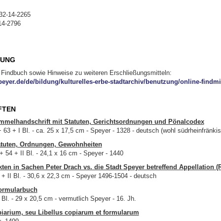
32-14-2265
14-2796
SUNG
 Findbuch sowie Hinweise zu weiteren Erschließungsmitteln:
eyer.de/de/bildung/kulturelles-erbe-stadtarchiv/benutzung/online-findmit
FTEN
ammelhandschrift mit Statuten, Gerichtsordnungen und Pönalcodex
 63 + I Bl. - ca. 25 x 17,5 cm - Speyer - 1328 - deutsch (wohl südrheinfränki
tatuten, Ordnungen, Gewohnheiten
+ 54 + II Bl. - 24,1 x 16 cm - Speyer - 1440
kten in Sachen Peter Drach vs. die Stadt Speyer betreffend Appellation (R
3 + II Bl. - 30,6 x 22,3 cm - Speyer 1496-1504 - deutsch
Formularbuch
3 Bl. - 29 x 20,5 cm - vermutlich Speyer - 16. Jh.
apiarium, seu Libellus copiarum et formularum