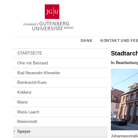
Zum
Johannes
Inhalt
Gutenberg-
springen
Universität
Mainz
DANK
KONTAKT UND FE
Stadtarc
STARTSEITE
In Bearbeitun
Orte mit Bestand
Bad Neuenahr-Ahrweiler
Bernkastel-Kues
Koblenz
Mainz
Maria Laach
Marienstatt
Speyer
Johannesstraß