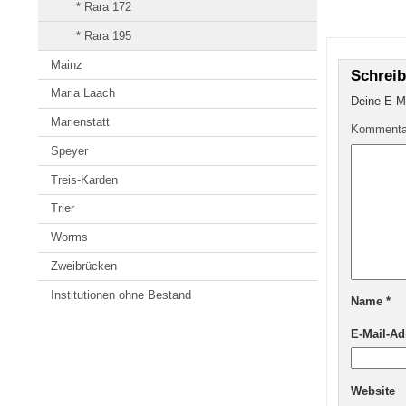
* Rara 172
* Rara 195
Mainz
Schrei
Maria Laach
Deine E-Ma
Marienstatt
Komment
Speyer
Treis-Karden
Trier
Worms
Zweibrücken
Institutionen ohne Bestand
Name
*
E-Mail-A
Website