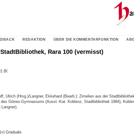
EDBACK
REDAKTION
ÜBER DIE KOMMENTARFUNKTION
ABG
StadtBibliothek, Rara 100 (vermisst)
1 Bl.
f, Ulrich (Hrsg.)/Langner, Ekkehard (Bearb.): Zimelien aus der Stadtbibliothe
k des Görres-Gymnasiums (Ausst.-Kat. Koblenz, Stadtbibliothek 1984), Koblen
 Langner).
1v) Graduale.