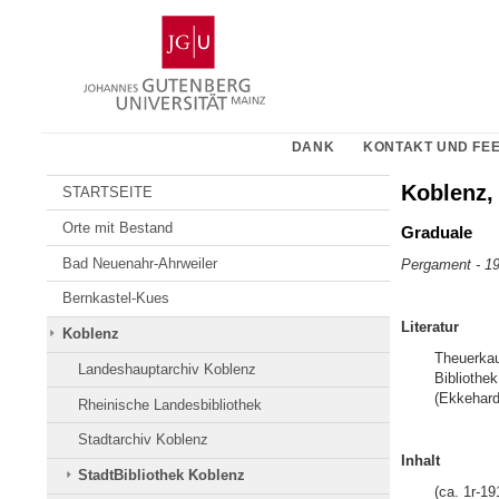
Zum
Johannes
Inhalt
Gutenberg-
springen
Universität
Mainz
DANK
KONTAKT UND FE
Koblenz, 
STARTSEITE
Orte mit Bestand
Graduale
Bad Neuenahr-Ahrweiler
Pergament - 19
Bernkastel-Kues
Literatur
Koblenz
Theuerkauf
Landeshauptarchiv Koblenz
Bibliothe
(Ekkehard
Rheinische Landesbibliothek
Stadtarchiv Koblenz
Inhalt
StadtBibliothek Koblenz
(ca. 1r-19