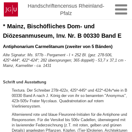
Zum
Johannes
Handschriftencensus Rheinland-
Inhalt
Gutenberg-
Pfalz
springen
Universität
Mainz
* Mainz, Bischöfliches Dom- und
Diözesanmuseum, Inv. Nr. B 00330 Band E
Antiphonarium Carmelitanum (zweiter von 5 Bänden)
Alte Signatur: Ms. 977b - Pergament
- I + 252 Bl. (gez. 278-506,
425*-444*, 422*-424*; 282 übersprungen; 365 doppelt) - 53,7 x 37,1 cm -
Mainz, Karmeliter - ca. 1431
Schrift und Ausstattung
Textura. Der Schreiber 278r-422v, 425*-445* und 422*-424v*wie in B
00330 Band A nach J. König der von ihr so benannten "Anonymus",
423r-505v Frater Nycolaus. Quadratnotation auf rotem
Vierliniensystem.
Alternierend rote und blaue Fleuronné-Initialen für die Antiphone und
Responsorien. Für die Versikel bis 506v Cadellen, überwiegend mit
in lavierender Federzeichnung (z.T. mit roten, gelben und grünen
Details) angelegten Pflanzen, Köpfen, (Tier-)Drolerien, Architekturen