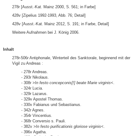
278r [Ausst.-Kat. Mainz 2000, S. 561; in Farbe]
428v [Zipelius 1992-1993, Abb. 76; Detail]
428v [Ausst.-Kat. Mainz 2012, S. 191; in Farbe, Detail]
Weitere Aufnahmen bei J. König 2006.
Inhalt
278r-506r Antiphonale, Winterteil des Sanktorale, beginnend mit der
Vigil zu Andreas :
- 278r Andreas.
- 293r Nikolaus.
- 308r
>In festo concepconis[!] beate Marie virginis<
.
- 324r Lucia.
- 329r Lazarus.
- 329v Apostel Thomas.
- 330v Fabianus und Sebastianus.
- 342r Agnes.
- 354r Vincentius.
- 368r Conversio s. Pauli.
- 382v
>In festo purificationis gloriose virginis<
.
- 396v Agatha.