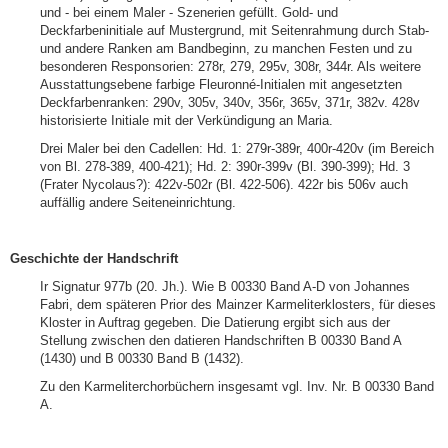
und - bei einem Maler - Szenerien gefüllt. Gold- und
Deckfarbeninitiale auf Mustergrund, mit Seitenrahmung durch Stab-
und andere Ranken am Bandbeginn, zu manchen Festen und zu
besonderen Responsorien: 278r, 279, 295v, 308r, 344r. Als weitere
Ausstattungsebene farbige Fleuronné-Initialen mit angesetzten
Deckfarbenranken: 290v, 305v, 340v, 356r, 365v, 371r, 382v. 428v
historisierte Initiale mit der Verkündigung an Maria.
Drei Maler bei den Cadellen: Hd. 1: 279r-389r, 400r-420v (im Bereich
von Bl. 278-389, 400-421); Hd. 2: 390r-399v (Bl. 390-399); Hd. 3
(Frater Nycolaus?): 422v-502r (Bl. 422-506). 422r bis 506v auch
auffällig andere Seiteneinrichtung.
Geschichte der Handschrift
Ir Signatur 977b (20. Jh.). Wie B 00330 Band A-D von Johannes
Fabri, dem späteren Prior des Mainzer Karmeliterklosters, für dieses
Kloster in Auftrag gegeben. Die Datierung ergibt sich aus der
Stellung zwischen den datieren Handschriften B 00330 Band A
(1430) und B 00330 Band B (1432).
Zu den Karmeliterchorbüchern insgesamt vgl. Inv. Nr. B 00330 Band
A.