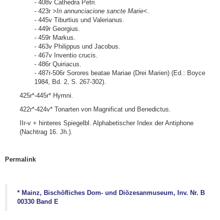
- 408v Cathedra Petri.
- 423r
>In annunciacione sancte Marie<
.
- 445v Tiburtius und Valerianus.
- 449r Georgius.
- 459r Markus.
- 463v Philippus und Jacobus.
- 467v Inventio crucis.
- 486r Quiriacus.
- 487r-506r Sorores beatae Mariae (Drei Marien) (Ed.: Boyce
1984, Bd. 2, S. 267-302).
425r*-445r* Hymni.
422r*-424v* Tonarten von Magnificat und Benedictus.
IIr-v + hinteres Spiegelbl. Alphabetischer Index der Antiphone
(Nachtrag 16. Jh.).
Permalink
* Mainz, Bischöfliches Dom- und Diözesanmuseum, Inv. Nr. B
00330 Band E