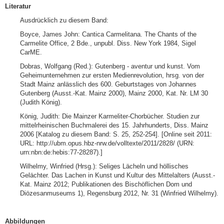
Literatur
Ausdrücklich zu diesem Band:
Boyce, James John: Cantica Carmelitana. The Chants of the
Carmelite Office, 2 Bde., unpubl. Diss. New York 1984, Sigel
CarME.
Dobras, Wolfgang (Red.): Gutenberg - aventur und kunst. Vom
Geheimunternehmen zur ersten Medienrevolution, hrsg. von der
Stadt Mainz anlässlich des 600. Geburtstages von Johannes
Gutenberg (Ausst.-Kat. Mainz 2000), Mainz 2000, Kat. Nr. LM 30
(Judith König).
König, Judith: Die Mainzer Karmeliter-Chorbücher. Studien zur
mittelrheinischen Buchmalerei des 15. Jahrhunderts, Diss. Mainz
2006 [Katalog zu diesem Band: S. 25, 252-254]. [Online seit 2011:
URL: http://ubm.opus.hbz-nrw.de/volltexte/2011/2828/ (URN:
urn:nbn:de:hebis:77-28287).]
Wilhelmy, Winfried (Hrsg.): Seliges Lächeln und höllisches
Gelächter. Das Lachen in Kunst und Kultur des Mittelalters (Ausst.-
Kat. Mainz 2012; Publikationen des Bischöflichen Dom und
Diözesanmuseums 1), Regensburg 2012, Nr. 31 (Winfried Wilhelmy).
Abbildungen