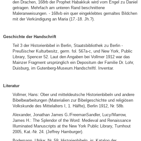
den Drachen, 168rb der Prophet Habakkuk wird vom Engel zu Daniel
getragen. Mehrfach am unteren Rand beschnittene
Maleranweisungen. - 168vb ein quer eingeklebtes gemaltes Bildchen
mit der Verkündigung an Maria (17.-18. Jh.?).
Geschichte der Handschrift
Teil 3 der Historienbibel in Berlin, Staatsbibliothek zu Berlin -
Preußischer Kulturbesitz, germ. fol. 567a-c, und New York, Public
Library, Spencer 52. Laut den Angaben bei Vollmer 1912 war das
Mainzer Fragment ursprünglich ein Depositum der Familie Dr. Lohr,
Duisburg, im Gutenberg-Museum.Handschriftl. Inventar.
Literatur
Vollmer, Hans: Ober und mitteldeutsche Historienbibeln und andere
Bibelbearbeitungen (Materialien zur Bibelgeschichte und religiösen
Volkskunde des Mittelalters I, 1. Hälfte), Berlin 1912, Nr. 58b.
Alexander, Jonathan James G./FreemanSandler, Lucy/Marrow,
James H.: The Splendor of the Word: Medieval and Renaissance
Illuminated Manuscripts at the New York Public Library, Turnhout
2005, Kat.-Nr. 24. (Jeffrey Hamburger).
Bodemann, Ulrike: Nr. 59: Historienbibeln, in: Katalog der