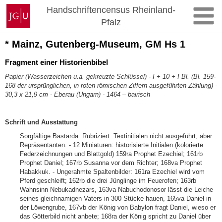
Zum
Johannes
Handschriftencensus Rheinland-
Inhalt
Gutenberg-
Pfalz
springen
Universität
Mainz
* Mainz, Gutenberg-Museum, GM Hs 1
Fragment einer Historienbibel
Papier (Wasserzeichen u.a. gekreuzte Schlüssel) - I + 10 + I Bl. (Bl. 159-
168 der ursprünglichen, in roten römischen Ziffern ausgeführten Zählung) -
30,3 x 21,9 cm - Eberau (Ungarn) - 1464 – bairisch
Schrift und Ausstattung
Sorgfältige Bastarda. Rubriziert. Textinitialen nicht ausgeführt, aber
Repräsentanten. - 12 Miniaturen: historisierte Initialen (kolorierte
Federzeichnungen und Blattgold) 159ra Prophet Ezechiel; 161rb
Prophet Daniel; 167rb Susanna vor dem Richter; 168va Prophet
Habakkuk. - Ungerahmte Spaltenbilder: 161ra Ezechiel wird vom
Pferd geschleift; 162rb die drei Jünglinge im Feuerofen; 163rb
Wahnsinn Nebukadnezars, 163va Nabuchodonosor lässt die Leiche
seines gleichnamigen Vaters in 300 Stücke hauen, 165va Daniel in
der Löwengrube, 167vb der König von Babylon fragt Daniel, wieso er
das Götterbild nicht anbete; 168ra der König spricht zu Daniel über