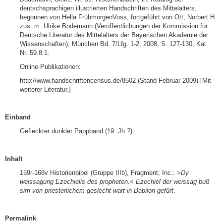
deutschsprachigen illustrierten Handschriften des Mittelalters,
begonnen von Hella FrühmorgenVoss, fortgeführt von Ott, Norbert H.
zus. m. Ulrike Bodemann (Veröffentlichungen der Kommission für
Deutsche Literatur des Mittelalters der Bayerischen Akademie der
Wissenschaften), München Bd. 7/Lfg. 1-2, 2008, S. 127-130, Kat.
Nr. 59.8.1.
Online-Publikationen:
http://www.handschriftencensus.de/8502 (Stand Februar 2009) [Mit
weiterer Literatur.]
Einband
Gefleckter dunkler Pappband (19. Jh.?).
Inhalt
159r-168v Historienbibel (Gruppe IIIb), Fragment; Inc.:
>Dy
weissagung Ezechielis des propheten.< Ezechiel der weissag buß
sim von priesterlichem geslecht wart in Babilon gefürt
.
Permalink