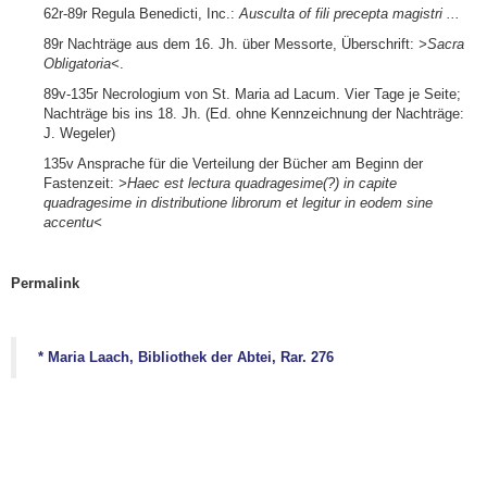
62r-89r Regula Benedicti, Inc.:
Ausculta of fili precepta magistri ...
89r Nachträge aus dem 16. Jh. über Messorte, Überschrift:
>Sacra
Obligatoria<
.
89v-135r Necrologium von St. Maria ad Lacum. Vier Tage je Seite;
Nachträge bis ins 18. Jh. (Ed. ohne Kennzeichnung der Nachträge:
J. Wegeler)
135v Ansprache für die Verteilung der Bücher am Beginn der
Fastenzeit:
>Haec est lectura quadragesime(?) in capite
quadragesime in distributione librorum et legitur in eodem sine
accentu<
Permalink
* Maria Laach, Bibliothek der Abtei, Rar. 276