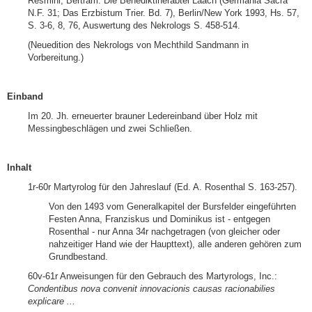
Resmini, Bertram: Die Benediktinerabtei Laach (Germania Sacra
N.F. 31; Das Erzbistum Trier. Bd. 7), Berlin/New York 1993, Hs. 57,
S. 3-6, 8, 76, Auswertung des Nekrologs S. 458-514.
(Neuedition des Nekrologs von Mechthild Sandmann in
Vorbereitung.)
Einband
Im 20. Jh. erneuerter brauner Ledereinband über Holz mit
Messingbeschlägen und zwei Schließen.
Inhalt
1r-60r Martyrolog für den Jahreslauf (Ed. A. Rosenthal S. 163-257).
Von den 1493 vom Generalkapitel der Bursfelder eingeführten
Festen Anna, Franziskus und Dominikus ist - entgegen
Rosenthal - nur Anna 34r nachgetragen (von gleicher oder
nahzeitiger Hand wie der Haupttext), alle anderen gehören zum
Grundbestand.
60v-61r Anweisungen für den Gebrauch des Martyrologs, Inc.:
Condentibus nova convenit innovacionis causas racionabilies
explicare ...