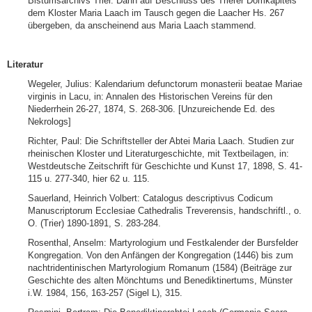
Bistumsarchivs Trier. Dann auf Beschluss des Trierer Domkapitels
dem Kloster Maria Laach im Tausch gegen die Laacher Hs. 267
übergeben, da anscheinend aus Maria Laach stammend.
Literatur
Wegeler, Julius: Kalendarium defunctorum monasterii beatae Mariae
virginis in Lacu, in: Annalen des Historischen Vereins für den
Niederrhein 26-27, 1874, S. 268-306. [Unzureichende Ed. des
Nekrologs]
Richter, Paul: Die Schriftsteller der Abtei Maria Laach. Studien zur
rheinischen Kloster und Literaturgeschichte, mit Textbeilagen, in:
Westdeutsche Zeitschrift für Geschichte und Kunst 17, 1898, S. 41-
115 u. 277-340, hier 62 u. 115.
Sauerland, Heinrich Volbert: Catalogus descriptivus Codicum
Manuscriptorum Ecclesiae Cathedralis Treverensis, handschriftl., o.
O. (Trier) 1890-1891, S. 283-284.
Rosenthal, Anselm: Martyrologium und Festkalender der Bursfelder
Kongregation. Von den Anfängen der Kongregation (1446) bis zum
nachtridentinischen Martyrologium Romanum (1584) (Beiträge zur
Geschichte des alten Mönchtums und Benediktinertums, Münster
i.W. 1984, 156, 163-257 (Sigel L), 315.