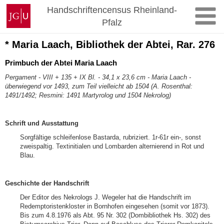
Zum
Johannes
Handschriftencensus Rheinland-
Inhalt
Gutenberg-
Pfalz
springen
Universität
Mainz
* Maria Laach, Bibliothek der Abtei, Rar. 276
Primbuch der Abtei Maria Laach
Pergament - VIII + 135 + IX Bl. - 34,1 x 23,6 cm - Maria Laach -
überwiegend vor 1493, zum Teil vielleicht ab 1504 (A. Rosenthal:
1491/1492; Resmini: 1491 Martyrolog und 1504 Nekrolog)
Schrift und Ausstattung
Sorgfältige schleifenlose Bastarda, rubriziert. 1r-61r ein-, sonst
zweispaltig. Textinitialen und Lombarden alternierend in Rot und
Blau.
Geschichte der Handschrift
Der Editor des Nekrologs J. Wegeler hat die Handschrift im
Redemptoristenkloster in Bornhofen eingesehen (somit vor 1873).
Bis zum 4.8.1976 als Abt. 95 Nr. 302 (Dombibliothek Hs. 302) des