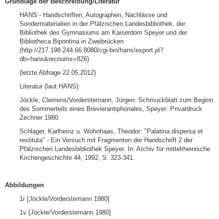
Grundlage der Beschreibung
/
Literatur
HANS - Handschriften, Autographen, Nachlässe und
Sondermaterialien in der Pfälzischen Landesbibliothek, der
Bibliothek des Gymnasiums am Kaiserdom Speyer und der
Bibliotheca Bipontina in Zweibrücken
(http://217.198.244.66:8080/cgi-bin/hans/export.pl?
db=hans&recnums=826)
(letzte Abfrage 22.05.2012)
Literatur (laut HANS):
Jöckle, Clemens/Vorderstemann, Jürgen: Schmuckblatt zum Beginn
des Sommerteils eines Brevierantiphonales, Speyer: Privatdruck
Zechner 1980.
Schlager, Karlheinz u. Wohnhaas, Theodor: "Palatina dispersa et
restituta" - Ein Versuch mit Fragmenten der Handschrift 2 der
Pfälzischen Landesbibliothek Speyer. In: Archiv für mittelrheinische
Kirchengeschichte 44, 1992, S. 323-341.
Abbildungen
1r [Jöckle/Vorderstemann 1980]
1v [Jöckle/Vorderstemann 1980]