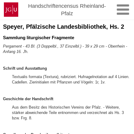
Zum
Johannes
Handschriftencensus Rheinland-
Inhalt
Gutenberg-
Pfalz
springen
Universität
Mainz
Speyer, Pfälzische Landesbibliothek, Hs. 2
Sammlung liturgischer Fragmente
Pergament - 43 Bl. (3 Doppelbl., 37 Einzelbl.) - 39 x 29 cm - Oberrhein -
Anfang 16. J
h.
Schrift und Ausstattung
Textualis formata (Textura), rubriziert. Hufnagelnotation auf 4 Linien.
Cadellen. Zierinitialen mit Pflanzen und Vögeln: 1r, 1v.
Geschichte der Handschrift
Aus dem Besitz des Historischen Vereins der Pfalz. - Weitere,
stärker abweichende Teile entnommen und verzeichnet als Hs. 3
bzw. Frg. 8.