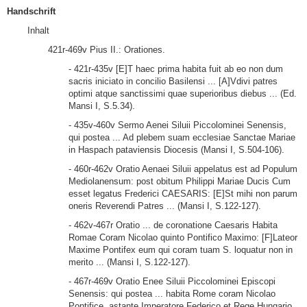
Handschrift
Inhalt
421r-469v Pius II.: Orationes.
- 421r-435v [E]T haec prima habita fuit ab eo non dum
sacris iniciato in concilio Basilensi ... [A]Vdivi patres
optimi atque sanctissimi quae superioribus diebus ... (Ed.
Mansi I, S.5.34).
- 435v-460v Sermo Aenei Siluii Piccolominei Senensis,
qui postea ... Ad plebem suam ecclesiae Sanctae Mariae
in Haspach pataviensis Diocesis (Mansi I, S.504-106).
- 460r-462v Oratio Aenaei Siluii appelatus est ad Populum
Mediolanensum: post obitum Philippi Mariae Ducis Cum
esset legatus Frederici CAESARIS: [E]St mihi non parum
oneris Reverendi Patres ... (Mansi I, S.122-127).
- 462v-467r Oratio ... de coronatione Caesaris Habita
Romae Coram Nicolao quinto Pontifico Maximo: [F]Lateor
Maxime Pontifex eum qui coram tuam S. loquatur non in
merito ... (Mansi I, S.122-127).
- 467r-469v Oratio Enee Siluii Piccolominei Episcopi
Senensis: qui postea ... habita Rome coram Nicolao
Pontifice, astante Imperatore Federico et Rege Hungario