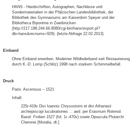
HANS - Handschriften, Autographen, Nachlässe und
Sondermaterialien in der Pfälzischen Landesbibliothek, der
Bibliothek des Gymnasiums am Kaiserdom Speyer und der
Bibliotheca Bipontina in Zweibrücken
(http://217.198.244.66:8080/cgi-bin/hans/export.pl?
db=hans&recnums=929). (letzte Abfrage 22.02.2013)
Einband
Ohne Einband erworben. Moderner Wildlederband seit Restaurierung
durch K.-D. Lomp (Schlitz) 1998 nach starkem Schimmelbefall.
Druck
Paris: Ascensius – 1521
Inhalt
225r-419v Divi Ioannis Chrysostomi et divi Athanasii
archiepiscopi lucubrationes ... aed. per Erasmum Roterod.
Basel: Froben 1527 (fol. 1r.-470v) sowie Opuscula Plutarchi
Cheronei [Moralia, dt.].