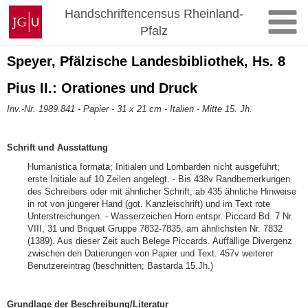
Zum
Johannes
Handschriftencensus Rheinland-
Inhalt
Gutenberg-
Pfalz
springen
Universität
Mainz
Speyer, Pfälzische Landesbibliothek, Hs. 8
Pius II.: Orationes und Druck
Inv.-Nr. 1989.841 - Papier - 31 x 21 cm - Italien - Mitte 15. Jh.
Schrift und Ausstattung
Humanistica formata; Initialen und Lombarden nicht ausgeführt;
erste Initiale auf 10 Zeilen angelegt. - Bis 438v Randbemerkungen
des Schreibers oder mit ähnlicher Schrift, ab 435 ähnliche Hinweise
in rot von jüngerer Hand (got. Kanzleischrift) und im Text rote
Unterstreichungen. - Wasserzeichen Horn entspr. Piccard Bd. 7 Nr.
VIII, 31 und Briquet Gruppe 7832-7835, am ähnlichsten Nr. 7832
(1389). Aus dieser Zeit auch Belege Piccards. Auffällige Divergenz
zwischen den Datierungen von Papier und Text. 457v weiterer
Benutzereintrag (beschnitten; Bastarda 15.Jh.)
Grundlage der Beschreibung
/Literatur