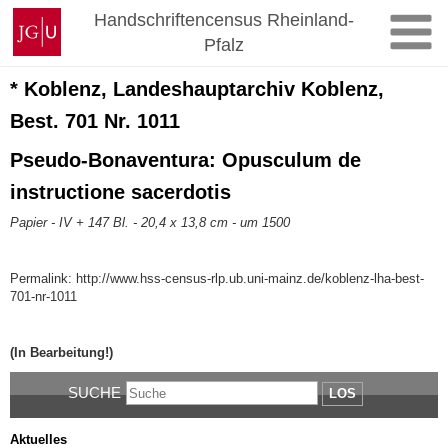
Zum
Johannes
Handschriftencensus Rheinland-
Inhalt
Gutenberg-
Pfalz
springen
Universität
Mainz
* Koblenz, Landeshauptarchiv Koblenz,
Best. 701 Nr. 1011
Pseudo-Bonaventura: Opusculum de
instructione sacerdotis
Papier - IV + 147 Bl. - 20,4 x 13,8 cm - um 1500
Permalink: http://www.hss-census-rlp.ub.uni-mainz.de/koblenz-lha-best-
701-nr-1011
(In Bearbeitung!)
SUCHE
LOS
Aktuelles