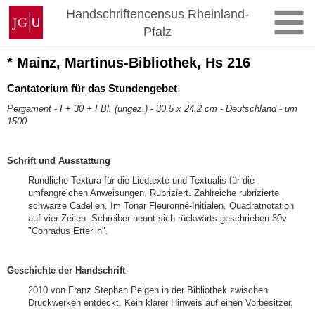
Zum
Johannes
Handschriftencensus Rheinland-
Inhalt
Gutenberg-
Pfalz
springen
Universität
Mainz
* Mainz, Martinus-Bibliothek, Hs 216
Cantatorium für das Stundengebet
Pergament - I + 30 + I Bl. (ungez.) - 30,5 x 24,2 cm - Deutschland - um
1500
Schrift und Ausstattung
Rundliche Textura für die Liedtexte und Textualis für die
umfangreichen Anweisungen. Rubriziert. Zahlreiche rubrizierte
schwarze Cadellen. Im Tonar Fleuronné-Initialen. Quadratnotation
auf vier Zeilen. Schreiber nennt sich rückwärts geschrieben 30v
"Conradus Etterlin".
Geschichte der Handschrift
2010 von Franz Stephan Pelgen in der Bibliothek zwischen
Druckwerken entdeckt. Kein klarer Hinweis auf einen Vorbesitzer.