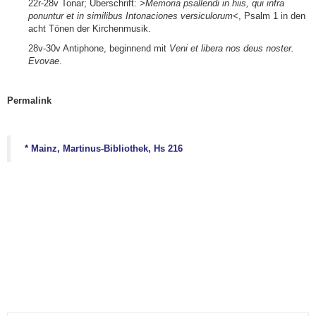
22r-28v Tonar; Überschrift:
>Memoria psallendi in hiis, qui infra
ponuntur et in similibus Intonaciones versiculorum<
, Psalm 1 in den
acht Tönen der Kirchenmusik.
28v-30v Antiphone, beginnend mit
Veni et libera nos deus noster.
Evovae
.
Permalink
* Mainz, Martinus-Bibliothek, Hs 216