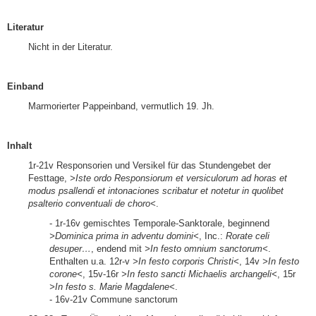
Literatur
Nicht in der Literatur.
Einband
Marmorierter Pappeinband, vermutlich 19. Jh.
Inhalt
1r-21v Responsorien und Versikel für das Stundengebet der
Festtage,
>Iste ordo Responsiorum et versiculorum ad horas et
modus psallendi et intonaciones scribatur et notetur in quolibet
psalterio conventuali de choro<
.
- 1r-16v gemischtes Temporale-Sanktorale, beginnend
>Dominica prima in adventu domini<
, Inc.:
Rorate celi
desuper
…
, endend mit
>In festo omnium sanctorum<
.
Enthalten u.a. 12r-v
>In festo corporis Christi<
, 14v
>In festo
corone<
, 15v-16r
>In festo sancti Michaelis archangeli<
, 15r
>In festo s. Marie Magdalene<
.
- 16v-21v Commune sanctorum